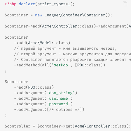
<?php
declare
(
strict_types
=
1
);
$container
=
new
League\Container\Container
();
$container
->
add
(
Acme\Controller
::
class
)
->
addArgument
(
A
$container
->
add
(
Acme\Model
::
class
)
// первый аргумент - имя вызываемого метода,
// второй аргумент - массив аргументов для передач
// Container попытается разрешить каждый элемент м
->
addMethodCall
(
'setPdo'
,
[
PDO
::
class
])
;
$container
->
add
(
PDO
::
class
)
->
addArgument
(
'dsn_string'
)
->
addArgument
(
'username'
)
->
addArgument
(
'password'
)
->
addArgument
([
/* options */
])
;
$controller
=
$container
->
get
(
Acme\Controller
::
class
);