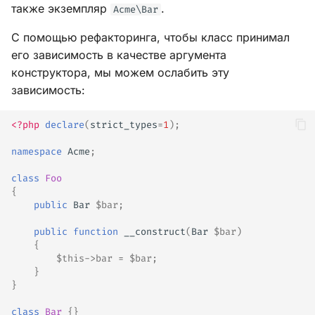
также экземпляр
.
Acme\Bar
С помощью рефакторинга, чтобы класс принимал
его зависимость в качестве аргумента
конструктора, мы можем ослабить эту
зависимость:
<?php
declare
(
strict_types
=
1
);
namespace
Acme
;
class
Foo
{
public
Bar
$bar
;
public
function
__construct
(
Bar
$bar
)
{
$this
->
bar
=
$bar
;
}
}
class
Bar
{}