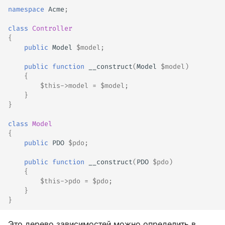
namespace
Acme
;
class
Controller
{
public
Model
$model
;
public
function
__construct
(
Model
$model
)
{
$this
->
model
=
$model
;
}
}
class
Model
{
public
PDO
$pdo
;
public
function
__construct
(
PDO
$pdo
)
{
$this
->
pdo
=
$pdo
;
}
}
Это дерево зависимостей можно определить в