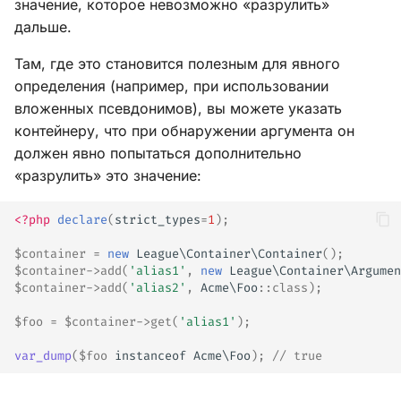
значение, которое невозможно «разрулить»
дальше.
Там, где это становится полезным для явного
определения (например, при использовании
вложенных псевдонимов), вы можете указать
контейнеру, что при обнаружении аргумента он
должен явно попытаться дополнительно
«разрулить» это значение:
<?php
declare
(
strict_types
=
1
);
$container
=
new
League\Container\Container
();
$container
->
add
(
'alias1'
,
new
League\Container\Argumen
$container
->
add
(
'alias2'
,
Acme\Foo
::
class
);
$foo
=
$container
->
get
(
'alias1'
);
var_dump
(
$foo
instanceof
Acme\Foo
);
// true