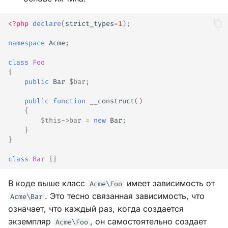
<?php
declare
(
strict_types
=
1
);
namespace
Acme
;
class
Foo
{
public
Bar
$bar
;
public
function
__construct
()
{
$this
->
bar
=
new
Bar
;
}
}
class
Bar
{}
В коде выше класс
имеет зависимость от
Acme\Foo
. Это тесно связанная зависимость, что
Acme\Bar
означает, что каждый раз, когда создается
экземпляр
, он самостоятельно создает
Acme\Foo