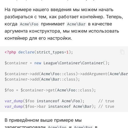
На примере нашего введения мы можем начать
разбираться с тем, как работает контейнер. Теперь,
когда
принимает
в качестве
Acme\Foo
Acme\Bar
аргумента конструктора, мы можем использовать
контейнер для его настройки.
<?php
declare
(
strict_types
=
1
);
$container
=
new
League\Container\Container
();
$container
->
add
(
Acme\Foo
::
class
)
->
addArgument
(
Acme\Bar
$container
->
add
(
Acme\Bar
::
class
);
$foo
=
$container
->
get
(
Acme\Foo
::
class
);
var_dump
(
$foo
instanceof
Acme\Foo
);
// true
var_dump
(
$foo
->
bar
instanceof
Acme\Bar
);
// true
В приведённом выше примере мы
зарегистрировали
и
в
Acme\Foo
Acme\Bar