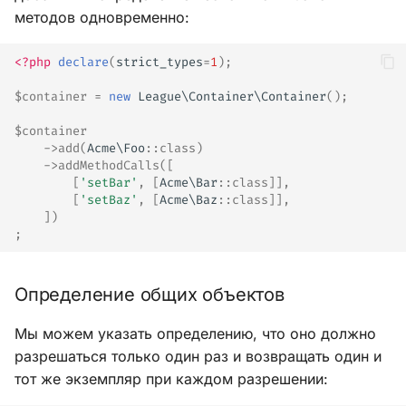
методов одновременно:
<?php
declare
(
strict_types
=
1
);
$container
=
new
League\Container\Container
();
$container
->
add
(
Acme\Foo
::
class
)
->
addMethodCalls
([
[
'setBar'
,
[
Acme\Bar
::
class
]],
[
'setBaz'
,
[
Acme\Baz
::
class
]],
])
;
Определение общих объектов
Мы можем указать определению, что оно должно
разрешаться только один раз и возвращать один и
тот же экземпляр при каждом разрешении: