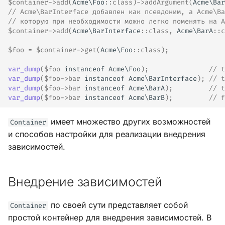
$container
->
add
(
Acme\Foo
::
class
)
->
addArgument
(
Acme\Bar
// Acme\BarInterface добавлен как псевдоним, а Acme\Ba
// которую при необходимости можно легко поменять на A
$container
->
add
(
Acme\BarInterface
::
class
,
Acme\BarA
::
c
$foo
=
$container
->
get
(
Acme\Foo
::
class
);
var_dump
(
$foo
instanceof
Acme\Foo
);
// t
var_dump
(
$foo
->
bar
instanceof
Acme\BarInterface
);
// t
var_dump
(
$foo
->
bar
instanceof
Acme\BarA
);
// t
var_dump
(
$foo
->
bar
instanceof
Acme\BarB
);
// f
имеет множество других возможностей
Container
и способов настройки для реализации внедрения
зависимостей.
Внедрение зависимостей
по своей сути представляет собой
Container
простой контейнер для внедрения зависимостей. В