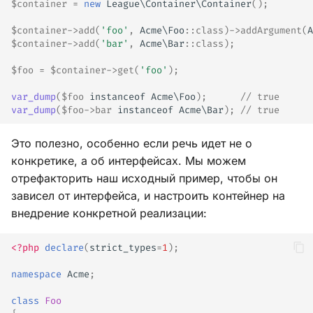
$container
=
new
League\Container\Container
();
$container
->
add
(
'foo'
,
Acme\Foo
::
class
)
->
addArgument
(
A
$container
->
add
(
'bar'
,
Acme\Bar
::
class
);
$foo
=
$container
->
get
(
'foo'
);
var_dump
(
$foo
instanceof
Acme\Foo
);
// true
var_dump
(
$foo
->
bar
instanceof
Acme\Bar
);
// true
Это полезно, особенно если речь идет не о
конкретике, а об интерфейсах. Мы можем
отрефакторить наш исходный пример, чтобы он
зависел от интерфейса, и настроить контейнер на
внедрение конкретной реализации:
<?php
declare
(
strict_types
=
1
);
namespace
Acme
;
class
Foo