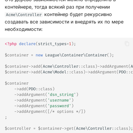
контейнере, тогда всякий раз при получении
контейнер будет рекурсивно
Acme\Controller
создавать все зависимости и внедрять их по мере
необходимости:
<?php
declare
(
strict_types
=
1
);
$container
=
new
League\Container\Container
();
$container
->
add
(
Acme\Controller
::
class
)
->
addArgument
(
A
$container
->
add
(
Acme\Model
::
class
)
->
addArgument
(
PDO
::
c
$container
->
add
(
PDO
::
class
)
->
addArgument
(
'dsn_string'
)
->
addArgument
(
'username'
)
->
addArgument
(
'password'
)
->
addArgument
([
/* options */
])
;
$controller
=
$container
->
get
(
Acme\Controller
::
class
);