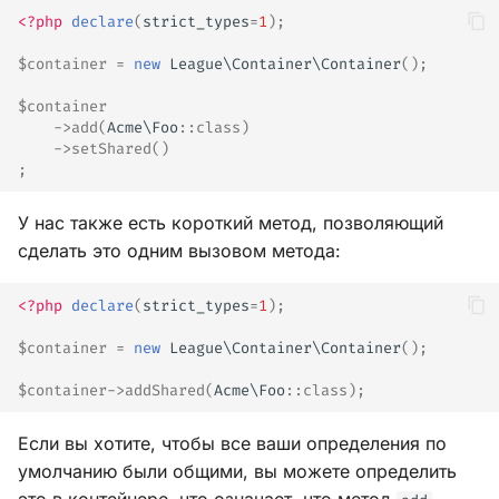
<?php
declare
(
strict_types
=
1
);
$container
=
new
League\Container\Container
();
$container
->
add
(
Acme\Foo
::
class
)
->
setShared
()
;
У нас также есть короткий метод, позволяющий
сделать это одним вызовом метода:
<?php
declare
(
strict_types
=
1
);
$container
=
new
League\Container\Container
();
$container
->
addShared
(
Acme\Foo
::
class
);
Если вы хотите, чтобы все ваши определения по
умолчанию были общими, вы можете определить