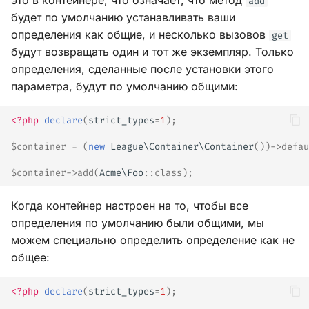
это в контейнере, что означает, что метод
add
будет по умолчанию устанавливать ваши
определения как общие, и несколько вызовов
get
будут возвращать один и тот же экземпляр. Только
определения, сделанные после установки этого
параметра, будут по умолчанию общими:
<?php
declare
(
strict_types
=
1
);
$container
=
(
new
League\Container\Container
())
->
defau
$container
->
add
(
Acme\Foo
::
class
);
Когда контейнер настроен на то, чтобы все
определения по умолчанию были общими, мы
можем специально определить определение как не
общее:
<?php
declare
(
strict_types
=
1
);