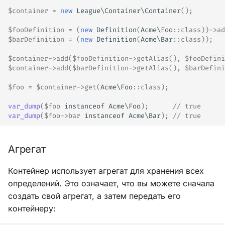
$container
=
new
League\Container\Container
();
$fooDefinition
=
(
new
Definition
(
Acme\Foo
::
class
))
->
ad
$barDefinition
=
(
new
Definition
(
Acme\Bar
::
class
));
$container
->
add
(
$fooDefinition
->
getAlias
(),
$fooDefini
$container
->
add
(
$barDefinition
->
getAlias
(),
$barDefini
$foo
=
$container
->
get
(
Acme\Foo
::
class
);
var_dump
(
$foo
instanceof
Acme\Foo
);
// true
var_dump
(
$foo
->
bar
instanceof
Acme\Bar
);
// true
Агрегат
Контейнер использует агрегат для хранения всех
определений. Это означает, что вы можете сначала
создать свой агрегат, а затем передать его
контейнеру: