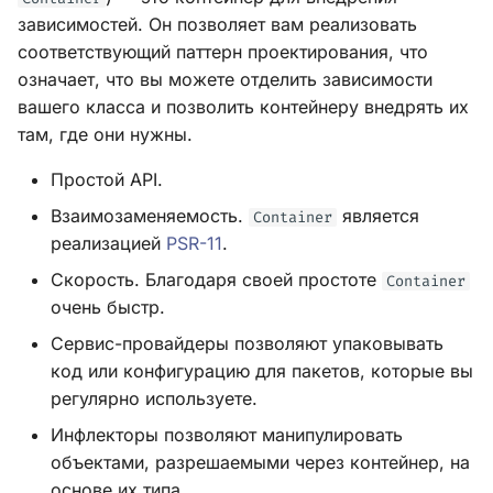
и
зависимостей. Он позволяет вам реализовать
соответствующий паттерн проектирования, что
я
означает, что вы можете отделить зависимости
п
вашего класса и позволить контейнеру внедрять их
там, где они нужны.
о
и
Простой API.
с
Взаимозаменяемость.
является
Container
реализацией
PSR-11
.
к
Скорость. Благодаря своей простоте
Container
а
очень быстр.
Сервис-провайдеры позволяют упаковывать
код или конфигурацию для пакетов, которые вы
регулярно используете.
Инфлекторы позволяют манипулировать
объектами, разрешаемыми через контейнер, на
основе их типа.