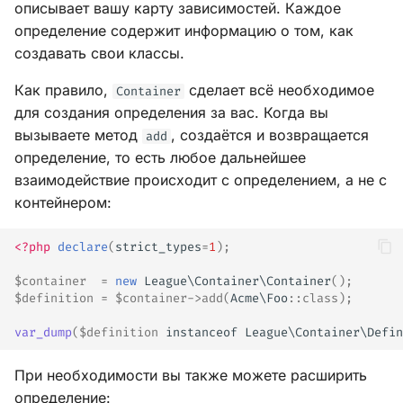
описывает вашу карту зависимостей. Каждое
определение содержит информацию о том, как
создавать свои классы.
Как правило,
сделает всё необходимое
Container
для создания определения за вас. Когда вы
вызываете метод
, создаётся и возвращается
add
определение, то есть любое дальнейшее
взаимодействие происходит с определением, а не с
контейнером:
<?php
declare
(
strict_types
=
1
);
$container
=
new
League\Container\Container
();
$definition
=
$container
->
add
(
Acme\Foo
::
class
);
var_dump
(
$definition
instanceof
League\Container\Defin
При необходимости вы также можете расширить
определение: