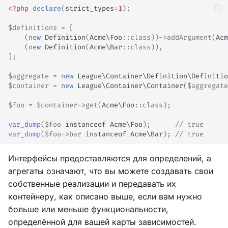
<?php
declare
(
strict_types
=
1
);
$definitions
=
[
(
new
Definition
(
Acme\Foo
::
class
))
->
addArgument
(
Acm
(
new
Definition
(
Acme\Bar
::
class
)),
];
$aggregate
=
new
League\Container\Definition\Definitio
$container
=
new
League\Container\Container
(
$aggregate
$foo
=
$container
->
get
(
Acme\Foo
::
class
);
var_dump
(
$foo
instanceof
Acme\Foo
);
// true
var_dump
(
$foo
->
bar
instanceof
Acme\Bar
);
// true
Интерфейсы предоставляются для определений, а
агрегаты означают, что вы можете создавать свои
собственные реализации и передавать их
контейнеру, как описано выше, если вам нужно
больше или меньше функциональности,
определённой для вашей карты зависимостей.