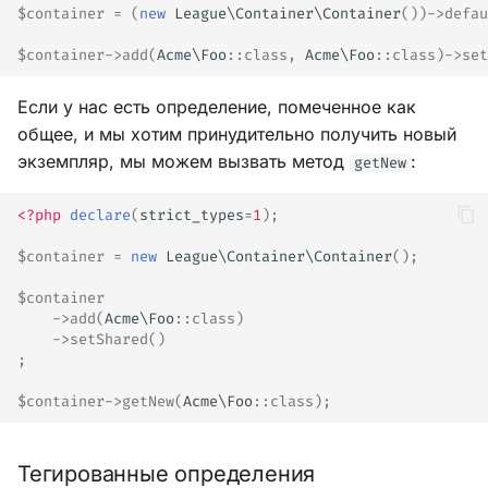
$container
=
(
new
League\Container\Container
())
->
defau
$container
->
add
(
Acme\Foo
::
class
,
Acme\Foo
::
class
)
->
set
Если у нас есть определение, помеченное как
общее, и мы хотим принудительно получить новый
экземпляр, мы можем вызвать метод
:
getNew
<?php
declare
(
strict_types
=
1
);
$container
=
new
League\Container\Container
();
$container
->
add
(
Acme\Foo
::
class
)
->
setShared
()
;
$container
->
getNew
(
Acme\Foo
::
class
);
Тегированные определения