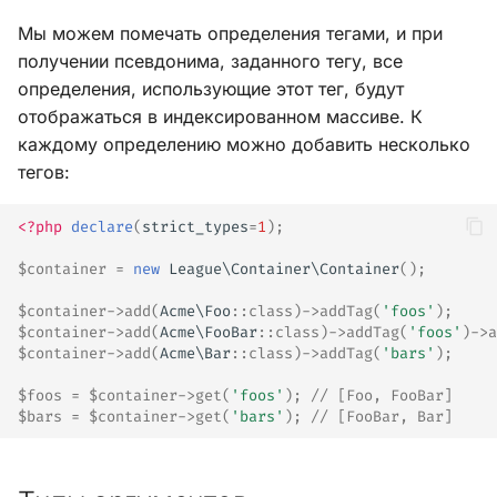
Мы можем помечать определения тегами, и при
получении псевдонима, заданного тегу, все
определения, использующие этот тег, будут
отображаться в индексированном массиве. К
каждому определению можно добавить несколько
тегов:
<?php
declare
(
strict_types
=
1
);
$container
=
new
League\Container\Container
();
$container
->
add
(
Acme\Foo
::
class
)
->
addTag
(
'foos'
);
$container
->
add
(
Acme\FooBar
::
class
)
->
addTag
(
'foos'
)
->
a
$container
->
add
(
Acme\Bar
::
class
)
->
addTag
(
'bars'
);
$foos
=
$container
->
get
(
'foos'
);
// [Foo, FooBar]
$bars
=
$container
->
get
(
'bars'
);
// [FooBar, Bar]