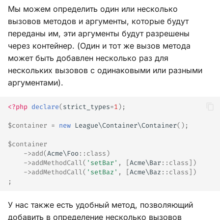
Мы можем определить один или несколько
вызовов методов и аргументы, которые будут
переданы им, эти аргументы будут разрешены
через контейнер. (Один и тот же вызов метода
может быть добавлен несколько раз для
нескольких вызовов с одинаковыми или разными
аргументами).
<?php
declare
(
strict_types
=
1
);
$container
=
new
League\Container\Container
();
$container
->
add
(
Acme\Foo
::
class
)
->
addMethodCall
(
'setBar'
,
[
Acme\Bar
::
class
])
->
addMethodCall
(
'setBaz'
,
[
Acme\Baz
::
class
])
;
У нас также есть удобный метод, позволяющий
добавить в определение несколько вызовов