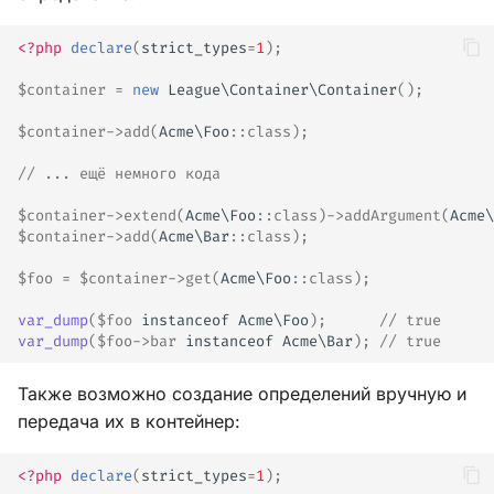
<?php
declare
(
strict_types
=
1
);
$container
=
new
League\Container\Container
();
$container
->
add
(
Acme\Foo
::
class
);
// ... ещё немного кода
$container
->
extend
(
Acme\Foo
::
class
)
->
addArgument
(
Acme\
$container
->
add
(
Acme\Bar
::
class
);
$foo
=
$container
->
get
(
Acme\Foo
::
class
);
var_dump
(
$foo
instanceof
Acme\Foo
);
// true
var_dump
(
$foo
->
bar
instanceof
Acme\Bar
);
// true
Также возможно создание определений вручную и
передача их в контейнер:
<?php
declare
(
strict_types
=
1
);