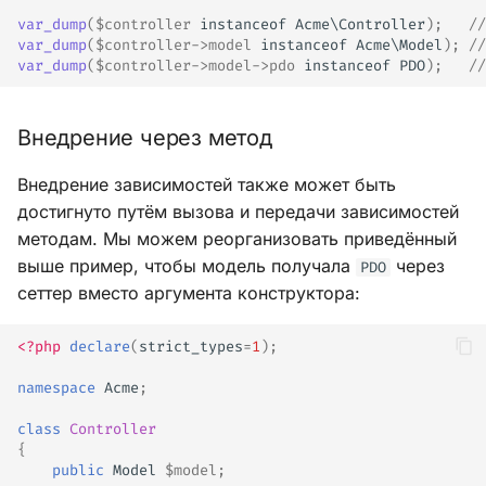
var_dump
(
$controller
instanceof
Acme\Controller
);
//
var_dump
(
$controller
->
model
instanceof
Acme\Model
);
//
var_dump
(
$controller
->
model
->
pdo
instanceof
PDO
);
//
Внедрение через метод
Внедрение зависимостей также может быть
достигнуто путём вызова и передачи зависимостей
методам. Мы можем реорганизовать приведённый
выше пример, чтобы модель получала
через
PDO
сеттер вместо аргумента конструктора:
<?php
declare
(
strict_types
=
1
);
namespace
Acme
;
class
Controller
{
public
Model
$model
;