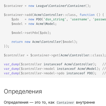
$container
=
new
League\Container\Container
();
$container
->
add
(
Acme\Controller
::
class
,
function
()
{
$pdo
=
new
PDO
(
'dsn_string'
,
'username'
,
'passwo
$model
=
new
Acme\Model
;
$model
->
setPdo
(
$pdo
);
return
new
Acme\Controller
(
$model
);
});
$controller
=
$container
->
get
(
Acme\Controller
::
class
);
var_dump
(
$controller
instanceof
Acme\Controller
);
//
var_dump
(
$controller
->
model
instanceof
Acme\Model
);
//
var_dump
(
$controller
->
model
->
pdo
instanceof
PDO
);
//
Определения
Определения — это то, как
внутренне
Container