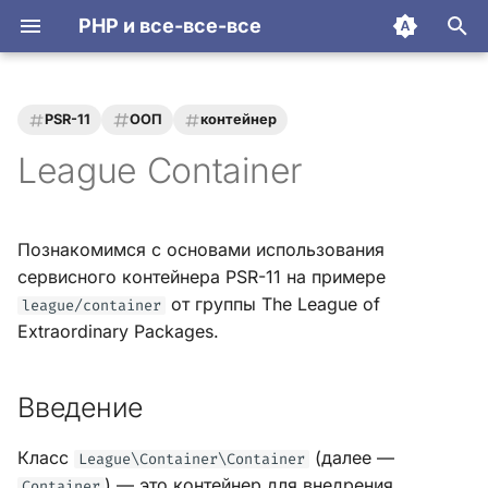
PHP и все-все-все
И
н
PSR-11
ООП
контейнер
и
League Container
ц
и
Познакомимся с основами использования
а
сервисного контейнера PSR-11 на примере
от группы The League of
league/container
л
Extraordinary Packages.
и
з
Введение
а
Класс
(далее —
League\Container\Container
ц
) — это контейнер для внедрения
Container