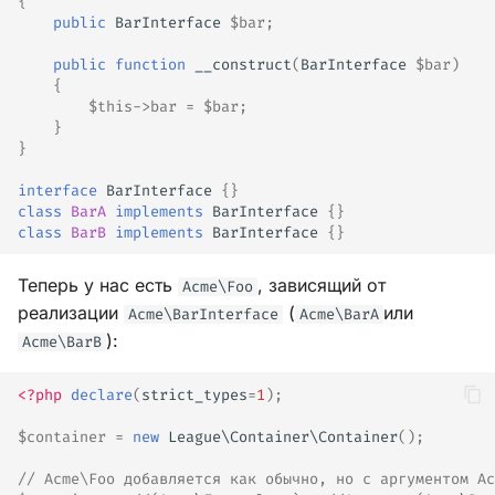
{
public
BarInterface
$bar
;
public
function
__construct
(
BarInterface
$bar
)
{
$this
->
bar
=
$bar
;
}
}
interface
BarInterface
{}
class
BarA
implements
BarInterface
{}
class
BarB
implements
BarInterface
{}
Теперь у нас есть
, зависящий от
Acme\Foo
реализации
(
или
Acme\BarInterface
Acme\BarA
):
Acme\BarB
<?php
declare
(
strict_types
=
1
);
$container
=
new
League\Container\Container
();
// Acme\Foo добавляется как обычно, но с аргументом Ac