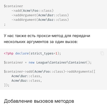
$container
->
add
(
Acme\Foo
::
class
)
->
addArgument
(
Acme\Bar
::
class
)
->
addArgument
(
Acme\Baz
::
class
)
;
У нас также есть прокси-метод для передачи
нескольких аргументов за один вызов:
<?php
declare
(
strict_types
=
1
);
$container
=
new
League\Container\Container
();
$container
->
add
(
Acme\Foo
::
class
)
->
addArguments
([
Acme\Bar
::
class
,
Acme\Baz
::
class
,
]);
Добавление вызовов методов